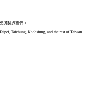
企業與製造商們。
Taipei, Taichung, Kaohsiung, and the rest of Taiwan.