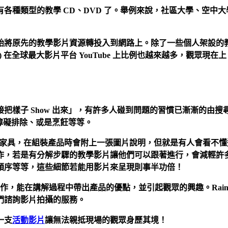
各種類型的教學 CD、DVD 了。舉例來說，社區大學、空中
始將原先的教學影片資源轉投入到網路上。除了一些個人架設的
eo) 在全球最大影片平台 YouTube 上比例也越來越多，觀眾現在上 Y
 Show 出來」，有許多人碰到問題的習慣已漸漸的由搜尋文字解答
障礙排除、或是烹飪等等。
行購買家具，在組裝產品時會附上一張圖片說明，但就是有人會看
作，若是有分解步驟的教學影片讓他們可以跟著進行，會減輕許
順序等等，這些細節若能用影片來呈現則事半功倍！
產品操作，能在講解過程中帶出產品的優點，並引起觀眾的興趣。Rain
們諮詢影片拍攝的服務。
一支
活動影片
讓無法親抵現場的觀眾身歷其境！