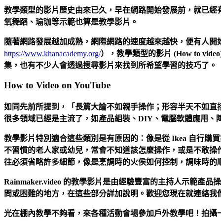
教學類型的影片歷史由來已久，早在網路開始發展前，就已經有
氧舞蹈、瑜珈等示範也算是教學影片。
隨著網路發展越加成熟，網際網路的速度越來越快，便有人開
https://www.khanacademy.org/
），教學類型的影片 (How to vid
集，也有不少人會透過搜尋影片來找到所希望學習的技巧了。
How to Video on YouTube
如同先前所提到，「長篇大論不如親手操作；形容半天不如直接把樣子
很多領域已經是主流了，如產品組裝、DIY、電腦軟體應用、
教學影片特別適合這些類別是有原因的：像是從 Ikea 自
不習慣的老人家或幼兒，常會不知道該怎麼操作，或是不敢操
往必須省略許多細節，像是烹調時的火侯如何控制，調味時的
Rainmaker.video 的教學影片是由經驗豐富的主持人示範
問或困難的地方，在這些部分詳加說明。歡迎您現在就連絡我
光在棚內教學不夠看，來各種活動會場參加戶外教學吧！拍攝